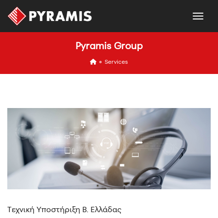
togg
Pyramis Group
icon
Services
Τεχνική Υποστήριξη Β. Ελλάδας