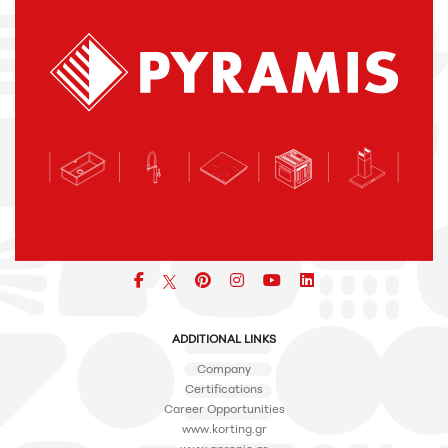
icon
icon
icon
icon
icon
ADDITIONAL LINKS
Company
Certifications
Career Opportunities
www.korting.gr