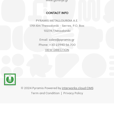
www.gorenje.gr
CONTACT INFO
PYRAMIS METALLOURGIA A.E.
17th Km Thessaloniki - Serres, P.O. Box:
10278,Thessaloniki
Email:
sales@pyramis.gr
Phone: +30 23940 56 700
VIEW DIRECTION
accessibility
© 2024 Pyramis Powered by
interworks.cloud CMS
Term and Condition | Privacy Policy